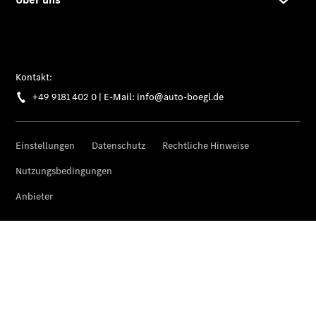
Komplettradschutz
EU-
Reifenlabel
Transporter-
Service
Übersicht
Unfallreparaturen
SmallRepair
Rücknahme
&
Entsorgung
Wartung
Reparatur