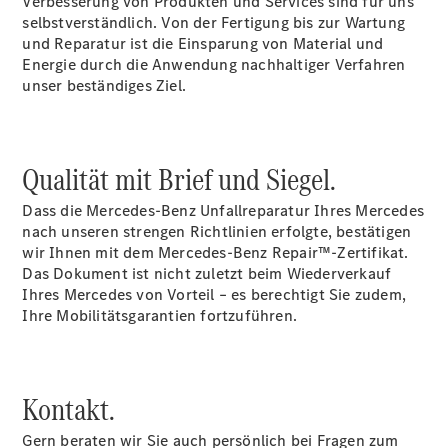
Verbesserung von Produkten und Services sind für uns
Übersicht
selbstverständlich. Von der Fertigung bis zur Wartung
Gebrauchtwagensuche
und Reparatur ist die Einsparung von Material und
Junge
Energie durch die Anwendung nachhaltiger Verfahren
Sterne
unser beständiges Ziel.
Digitale
Extras
Gebrauchtfahrzeugsuche
Wartungsservice
Qualität mit Brief und Siegel.
-
Bedarfsgerechte
Dass die Mercedes-Benz Unfallreparatur Ihres Mercedes
Wartung für
nach unseren strengen Richtlinien erfolgte, bestätigen
Ihren Mercedes-
wir Ihnen mit dem Mercedes-Benz Repair™-Zertifikat.
Benz
Das Dokument ist nicht zuletzt beim Wiederverkauf
Transporter
Ihres Mercedes von Vorteil – es berechtigt Sie zudem,
Ihre Mobilitätsgarantien fortzuführen.
Kontakt.
Gern beraten wir Sie auch persönlich bei Fragen zum