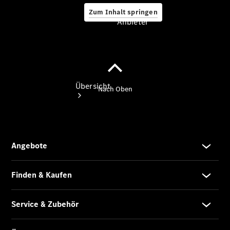
Zum Inhalt springen
Anbieter
Anbieter
Übersicht
Startseite
Ansprechpartner
finden
Probefahrt
vereinbaren
Beratung