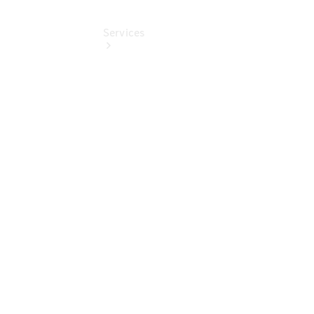
Services
Übersicht
Finanzdienste
Reifen &
Kompletträder
Reifen- und