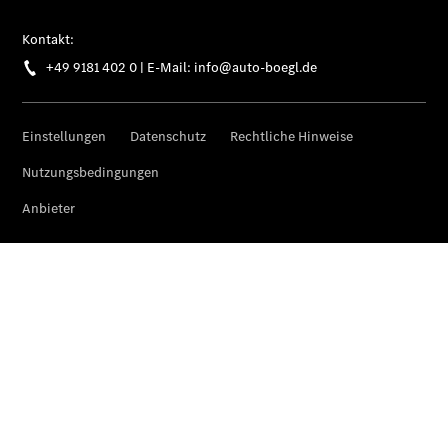
Komplettradschutz
EU-
Reifenlabel
Transporter-
Service
Übersicht
Unfallreparaturen
SmallRepair
Rücknahme
&
Entsorgung
Wartung
Reparatur